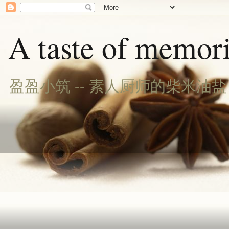
A taste of memori
盈盈小筑 -- 素人厨师的柴米油盐