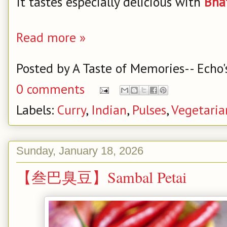
It tastes especially delicious with
Bha
Read more »
Posted by
A Taste of Memories-- Echo'
0 comments
Labels:
Curry
,
Indian
,
Pulses
,
Vegetaria
Sunday, January 18, 2026
【叁巴臭豆】Sambal Petai