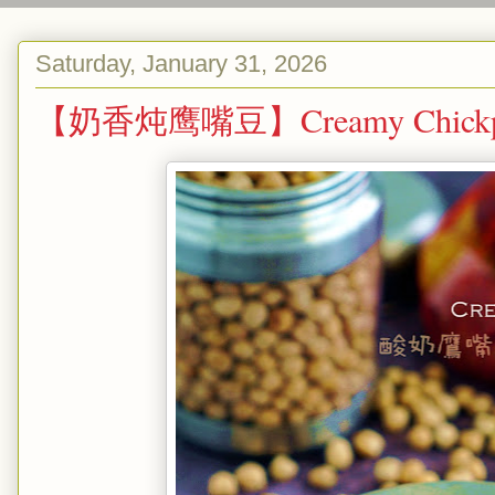
Saturday, January 31, 2026
【奶香炖鹰嘴豆】Creamy Chickpe