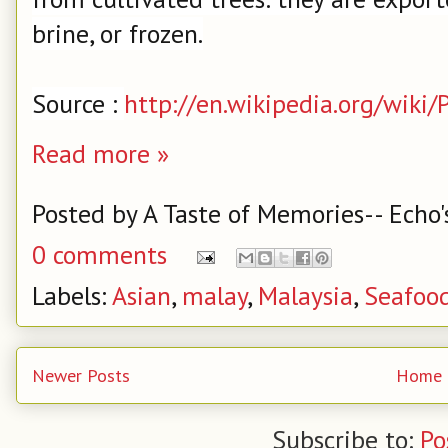
brine, or frozen.
Source :
http://en.wikipedia.org/wiki/
Read more »
Posted by
A Taste of Memories-- Echo'
0 comments
Labels:
Asian
,
malay
,
Malaysia
,
Seafoo
Newer Posts
Home
Subscribe to:
Po