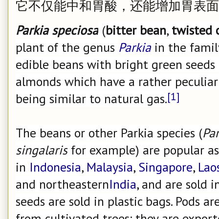
它不仅能中和胃酸，还能增加胃表面
Parkia speciosa
(
bitter bean
,
twisted 
plant of the genus
Parkia
in the fami
edible beans with bright green seeds
almonds which have a rather peculiar
[1]
being similar to natural gas.
The beans or other Parkia species (
Par
singalaris
for example) are popular as
in
Indonesia
,
Malaysia
,
Singapore
,
Lao
and northeastern
India
, and are sold i
seeds are sold in plastic bags. Pods a
from cultivated trees: they are exporte