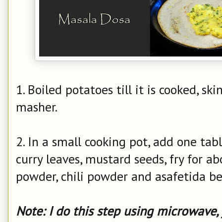
1. Boiled potatoes till it is cooked, 
masher.
2. In a small cooking pot, add one tabl
curry leaves, mustard seeds, fry for a
powder, chili powder and asafetida be
Note: I do this step using microwave, 