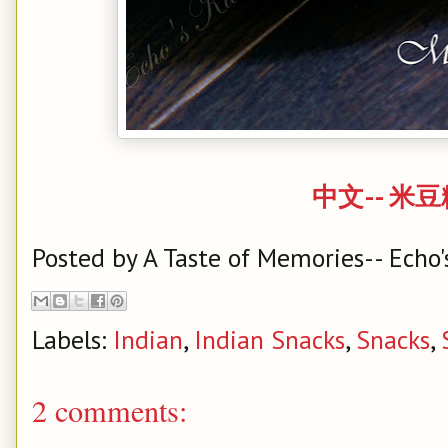
中文-- 米
Posted by
A Taste of Memories-- Echo'
Labels:
Indian
,
Indian Snacks
,
Snacks
,
2 comments: