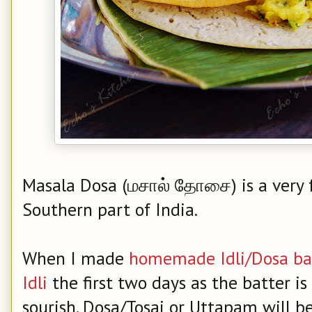
Masala Dosa (மசால் தோசை) is a very 
Southern part of India.
When I made
homemade Idli/Dosa ba
Idli
the first two days as the batter is a
sourish. Dosa/Tosai or Uttapam will 