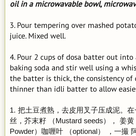
oil in a microwavable bowl, microwav
3. Pour tempering over mashed potato
juice. Mixed well.
4. Pour 2 cups of dosa batter out into
baking soda and stir well using a whisk
the batter is thick, the consistency of
thinner than idli batter to allow easie
1. 把土豆煮熟，去皮用叉子压成泥。
丝，
芥末籽 （Mustard seeds），
姜黄 
Powder）
咖喱叶 （optional） ，
一撮 阿