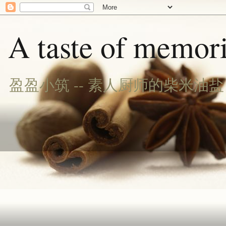
A taste of memori
盈盈小筑 -- 素人厨师的柴米油盐