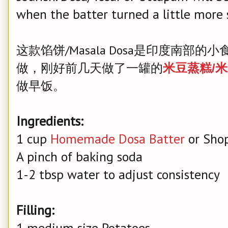
when the batter turned a little more s
这款馅饼/Masala Dosa是印度南
做，刚好前几天做了一罐的
米豆蒸糕/
做早饭。
Ingredients:
1 cup
Homemade Dosa Batter
or Sho
A pinch of baking soda
1-2 tbsp water to adjust consistency
Filling:
1 medium size Potatoes