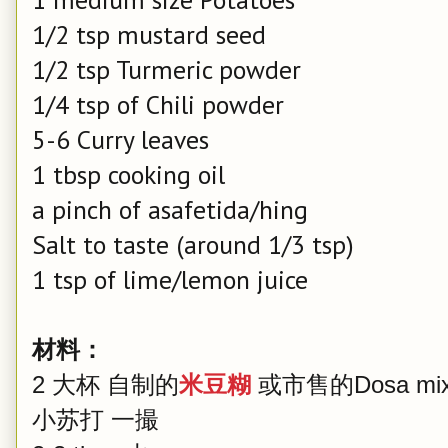
1/2 tsp mustard seed
1/2 tsp Turmeric powder
1/4 tsp of Chili powder
5-6 Curry leaves
1 tbsp cooking oil
a pinch of asafetida/hing
Salt to taste (around 1/3 tsp)
1 tsp of lime/lemon juice
材料：
2 大杯 自制的
米豆糊
或市售的Dosa 
小苏打 一撮